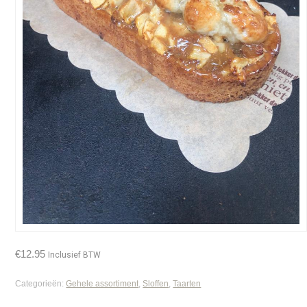
€
12.95
Inclusief BTW
Categorieën:
Gehele assortiment
,
Sloffen
,
Taarten