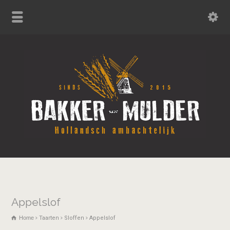
Appelslof
Home
Taarten
Sloffen
Appelslof