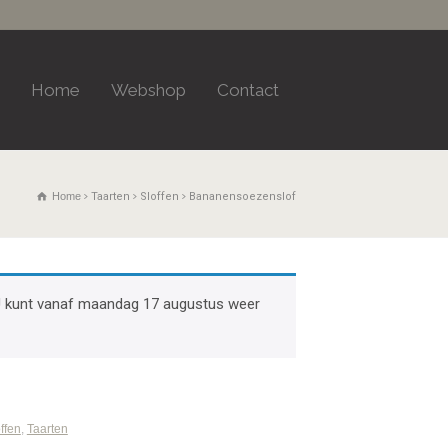
Home
Webshop
Contact
Home
Taarten
Sloffen
Bananensoezenslof
k. U kunt vanaf maandag 17 augustus weer
ffen
,
Taarten