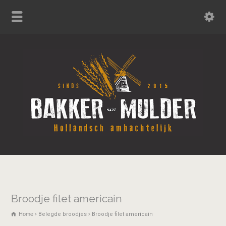
Broodje filet americain
Home
Belegde broodjes
Broodje filet americain