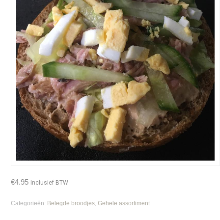
€
4.95
Inclusief BTW
Categorieën:
Belegde broodjes
,
Gehele assortiment