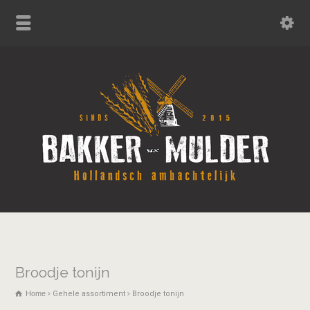
Broodje tonijn
Home
Gehele assortiment
Broodje tonijn