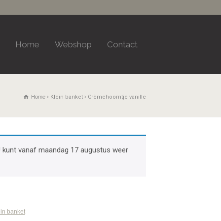
Home
Webshop
Contact
Home
Klein banket
Crèmehoorntje vanille
k. U kunt vanaf maandag 17 augustus weer
in banket