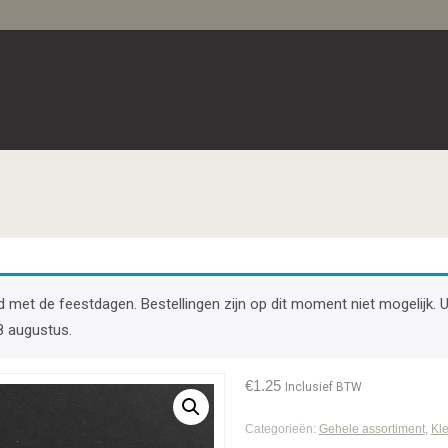
band met de feestdagen. Bestellingen zijn op dit moment niet mogelij
8 augustus.
€
1.25
Inclusief BTW
Categorieën:
Gehele assortiment
,
Kle