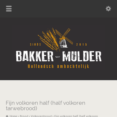
Fijn volkoren half (half volkoren
tarwebrood)
Home
Brood
Volkorenbrood
Fijn volkoren half (half volkoren