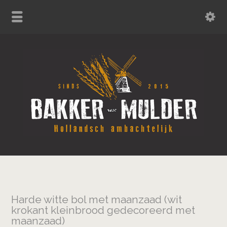
Harde witte bol met maanzaad (wit
krokant kleinbrood gedecoreerd met
maanzaad)