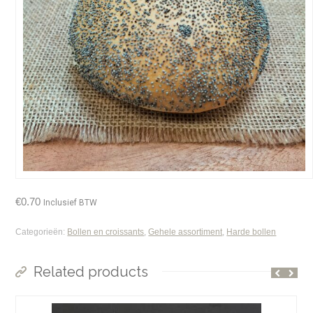
€
0.70
Inclusief BTW
Categorieën:
Bollen en croissants
,
Gehele assortiment
,
Harde bollen
Related products