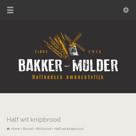
Half wit knipbrood
Home
Brood
Wit brood
Half wit knipbrood