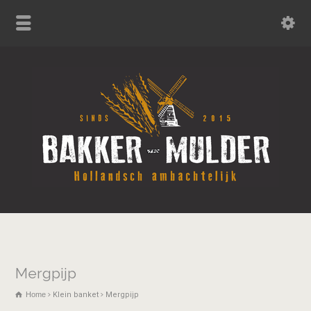
Mergpijp
Home
Klein banket
Mergpijp