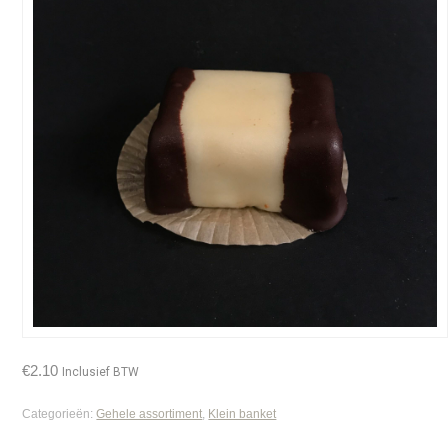
€
2.10
Inclusief BTW
Categorieën:
Gehele assortiment
,
Klein banket