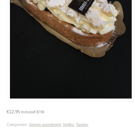
€
12.95
Inclusief BTW
Categorieën:
Gehele assortiment
,
Sloffen
,
Taarten