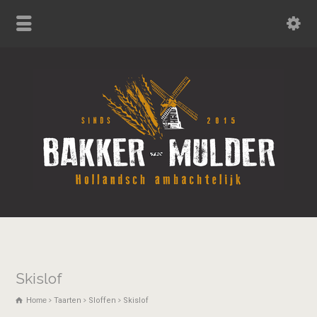
Skislof
Home
Taarten
Sloffen
Skislof