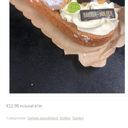
€
12.95
Inclusief BTW
Categorieën:
Gehele assortiment
,
Sloffen
,
Taarten