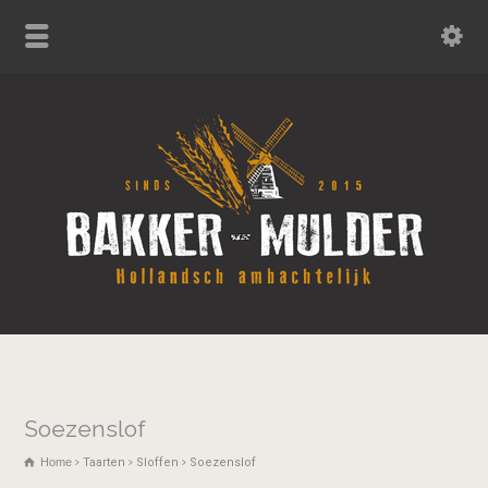
Soezenslof
Home
Taarten
Sloffen
Soezenslof