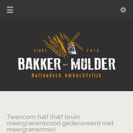
Twencorn half (half bruin
meergranenbrood gedecoreerd met
meergranenmix)