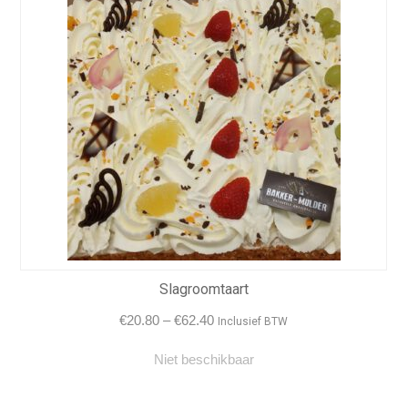
Slagroomtaart
Price
€
20.80
–
€
62.40
Inclusief BTW
range:
Niet beschikbaar
€20.80
through