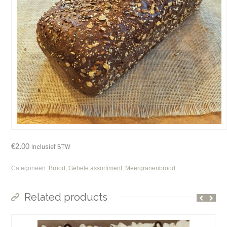
€
2.00
Inclusief BTW
Categorieën:
Brood
,
Gehele assortiment
,
Meergranenbrood
Related products