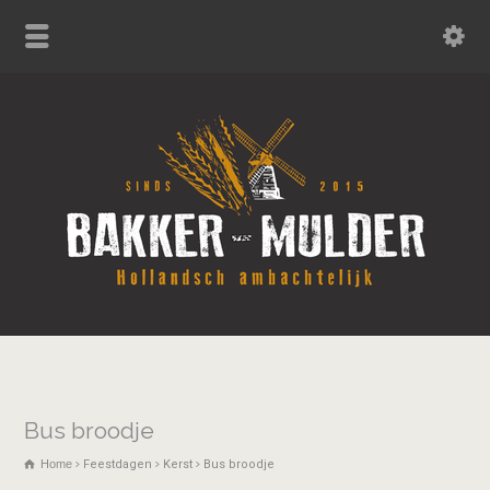
Bus broodje
Home
Feestdagen
Kerst
Bus broodje