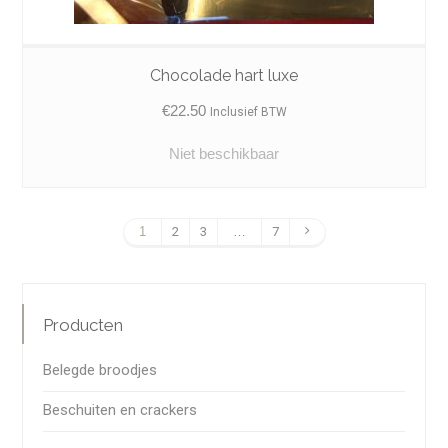
Chocolade hart luxe
€
22.50
Inclusief BTW
Niet beschikbaar
1
2
3
…
7
Producten
Belegde broodjes
Beschuiten en crackers