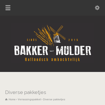
Diverse pakketjes
Home
Verrassingspakket
Diverse pakketjes