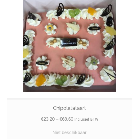
Chipolatataart
Price
€
23.20
–
€
69.60
Inclusief BTW
range:
Niet beschikbaar
€23.20