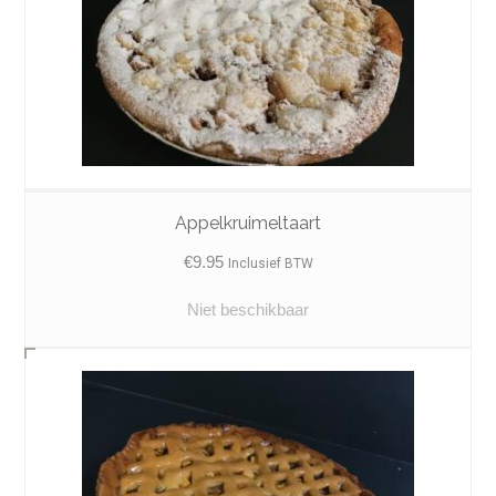
Appelkruimeltaart
€
9.95
Inclusief BTW
Niet beschikbaar