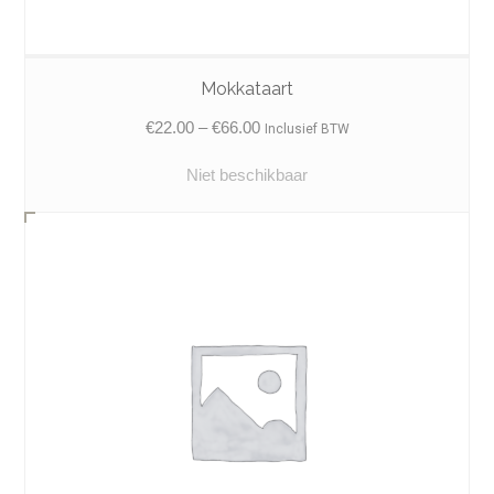
Mokkataart
Price
€
22.00
–
€
66.00
Inclusief BTW
range:
Niet beschikbaar
€22.00
through
€66.00