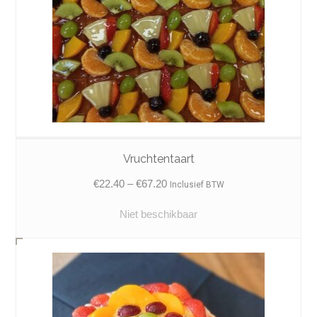
Vruchtentaart
Price
€
22.40
–
€
67.20
Inclusief BTW
range:
Niet beschikbaar
€22.40
through
€67.20