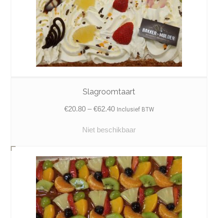
Slagroomtaart
Price
€
20.80
–
€
62.40
Inclusief BTW
range:
Niet beschikbaar
€20.80
through
€62.40