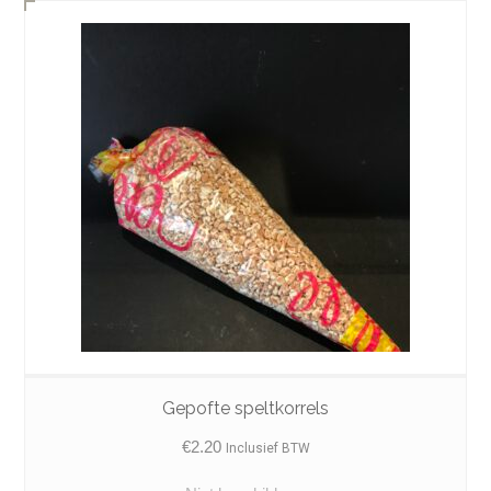
Gepofte speltkorrels
€
2.20
Inclusief BTW