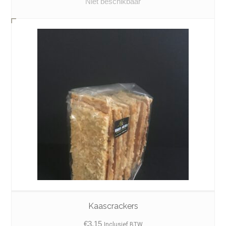
Niet beschikbaar
Kaascrackers
€
3.15
Inclusief BTW