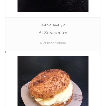
Suikerhaantje
€
1.20
Inclusief BTW
Niet beschikbaar