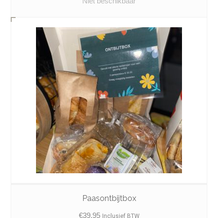
Niet beschikbaar
Paasontbijtbox
€
39.95
Inclusief BTW