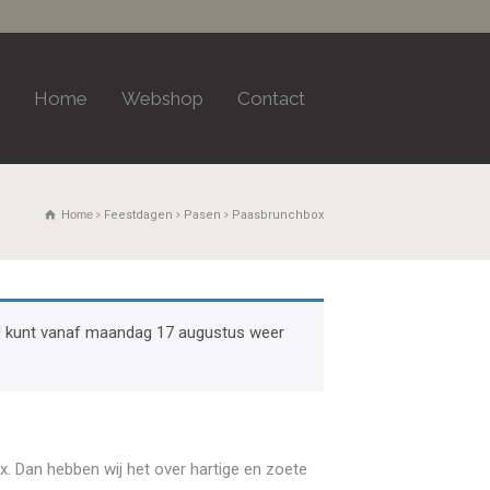
Home
Webshop
Contact
Home
Feestdagen
Pasen
Paasbrunchbox
k. U kunt vanaf maandag 17 augustus weer
x. Dan hebben wij het over hartige en zoete