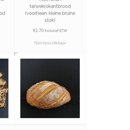
s
tarwekrokantbrood
ood
(voorheen: kleine bruine
stok)
€
1.70
Inclusief BTW
Niet beschikbaar