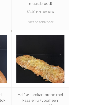
mueslibrood)
€
3.40
Inclusief BTW
Niet beschikbaar
d
Half wit krokantbrood met
tok)
kaas en ui (voorheen: