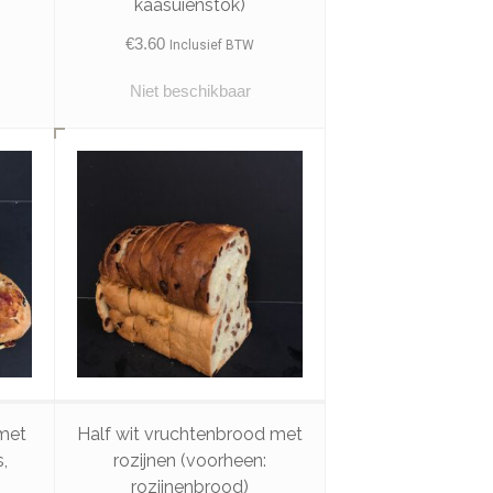
kaasuienstok)
€
3.60
Inclusief BTW
Niet beschikbaar
 met
Half wit vruchtenbrood met
,
rozijnen (voorheen:
rozijnenbrood)