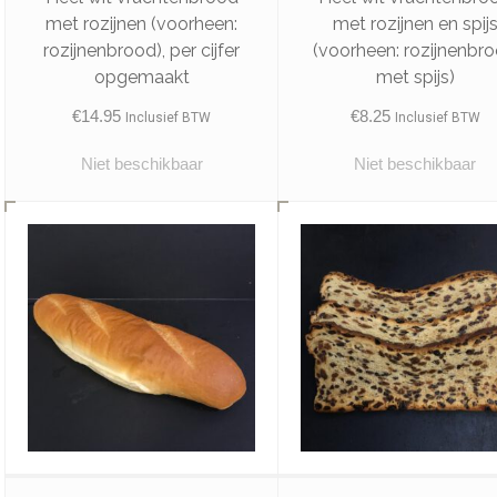
met rozijnen (voorheen:
met rozijnen en spij
rozijnenbrood), per cijfer
(voorheen: rozijnenbr
opgemaakt
met spijs)
€
14.95
€
8.25
Inclusief BTW
Inclusief BTW
Niet beschikbaar
Niet beschikbaar