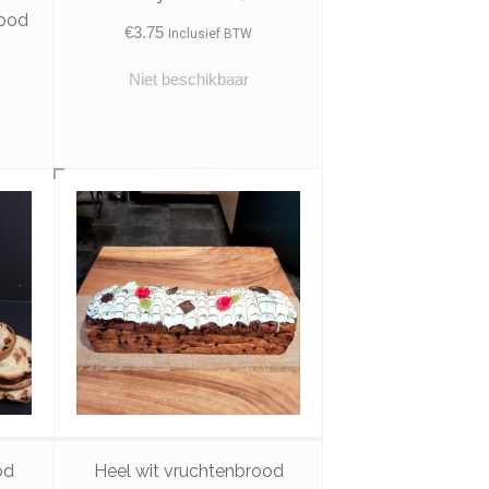
rood
€
3.75
Inclusief BTW
Niet beschikbaar
od
Heel wit vruchtenbrood