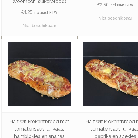
(voorheen: suikerbrood)
€
2.50
Inclusief BTW
€
4.25
Inclusief BTW
Niet beschikbaar
Niet beschikbaar
Half wit krokantbrood met
Half wit krokantbrood
tomatensaus, ui, kaas,
tomatensaus, ui, kaas
hamblokjes en ananas
paprika en spekjes