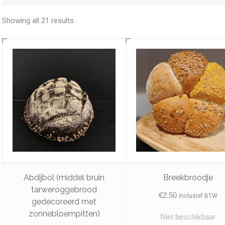
Showing all 21 results
Abdijbol (middel bruin
Breekbroodje
tarweroggebrood
€
2.50
Inclusief BTW
gedecoreerd met
zonnebloempitten)
Niet beschikbaar