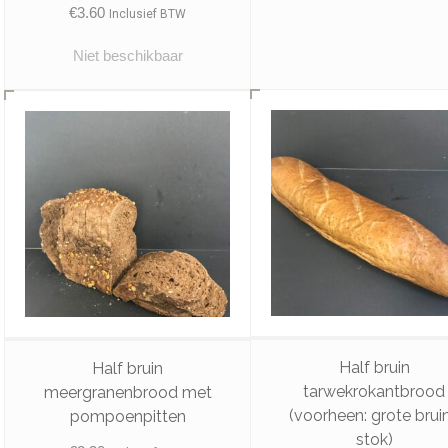
€
3.60
Inclusief BTW
Niet beschikbaar
Half bruin
Half bruin
tarwekrokantbrood
meergranenbrood met
(voorheen: grote brui
pompoenpitten
stok)