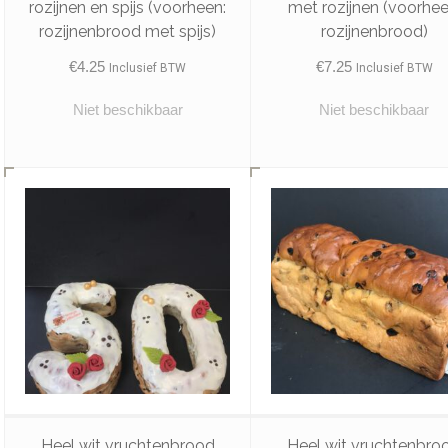
rozijnen en spijs (voorheen:
met rozijnen (voorhee
rozijnenbrood met spijs)
rozijnenbrood)
€
4.25
€
7.25
Inclusief BTW
Inclusief BTW
Niet beschikbaar
Niet beschikbaar
Heel wit vruchtenbrood
Heel wit vruchtenbro