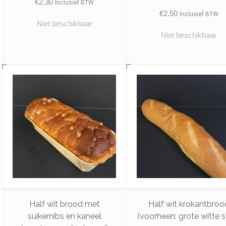
€
2.30
Inclusief BTW
€
2.50
Inclusief BTW
Niet beschikbaar
Niet beschikbaar
Half wit brood met
Half wit krokantbroo
suikernibs en kaneel
(voorheen: grote witte s