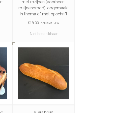
n:
met rozijnen (voorheen:
rozijnenbrood), opgemaakt
in thema of met opschrift
€
19.00
Inclusief BTW
Niet beschikbaar
od
Klein bruin