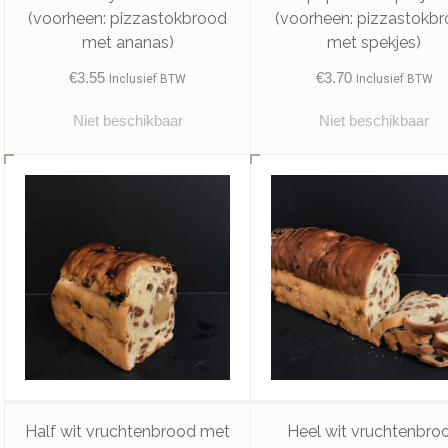
(voorheen: pizzastokbrood
(voorheen: pizzastokb
met ananas)
met spekjes)
€
3.55
€
3.70
Inclusief BTW
Inclusief BTW
Niet beschikbaar
Niet beschikbaar
Half wit vruchtenbrood met
Heel wit vruchtenbro