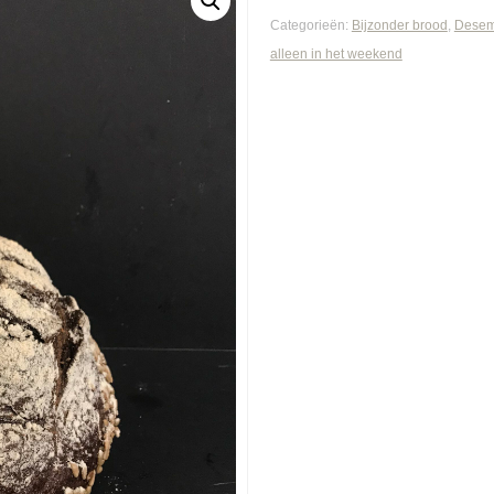
Categorieën:
Bijzonder brood
,
Desem
alleen in het weekend