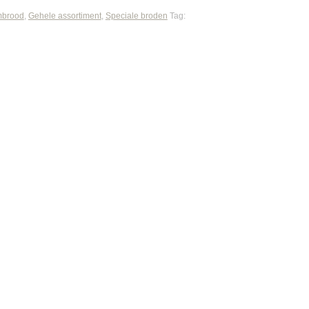
brood
,
Gehele assortiment
,
Speciale broden
Tag: