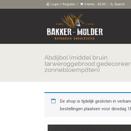
Login / Register
0 items -
€
0.00
Abdijbol (middel bruin
tarweroggebrood gedecoreer
zonnebloempitten)
De shop is tijdelijk gesloten in ver
bestellingen plaatsen voor dinsdag 1