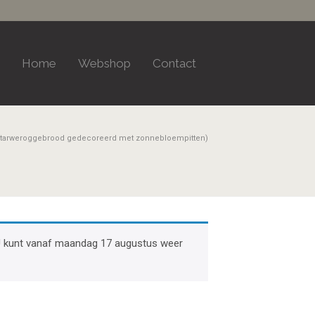
Home
Webshop
Contact
n tarweroggebrood gedecoreerd met zonnebloempitten)
k. U kunt vanaf maandag 17 augustus weer