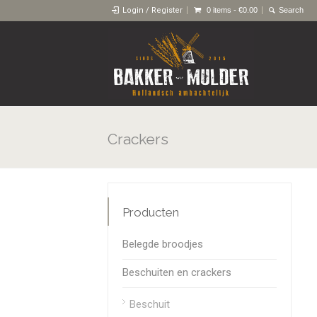
Login / Register
0 items -
€
0.00
Crackers
Producten
Belegde broodjes
Beschuiten en crackers
Beschuit