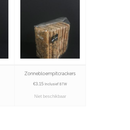
Zonnebloempitcrackers
€
3.15
Inclusief BTW
Niet beschikbaar