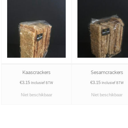
Kaascrackers
Sesamcrackers
€
3.15
€
3.15
Inclusief BTW
Inclusief BTW
Niet beschikbaar
Niet beschikbaar