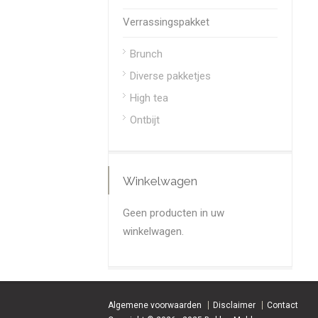
Verrassingspakket
Brunch
Diverse pakketjes
High tea
Ontbijt
Winkelwagen
Geen producten in uw
winkelwagen.
Algemene voorwaarden
Disclaimer
Contact