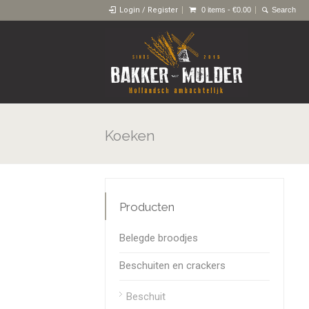
Login / Register
0 items -
€
0.00
Koeken
Producten
Belegde broodjes
Beschuiten en crackers
Beschuit