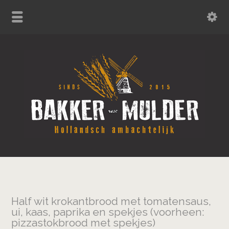
Half wit krokantbrood met tomatensaus,
ui, kaas, paprika en spekjes (voorheen:
pizzastokbrood met spekjes)