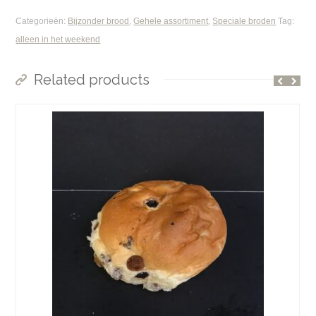
Categorieën:
Bijzonder brood
,
Gehele assortiment
,
Speciale broden
Tag:
alleen in het weekend
Related products