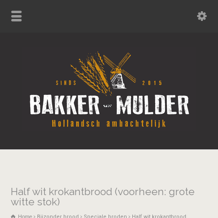
Half wit krokantbrood (voorheen: grote
witte stok)
Home
Bijzonder brood
Speciale broden
Half wit krokantbrood