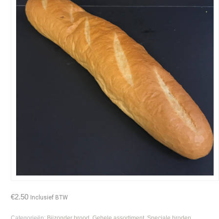
€
2.50
Inclusief BTW
Categorieën:
Bijzonder brood
,
Gehele assortiment
,
Speciale broden