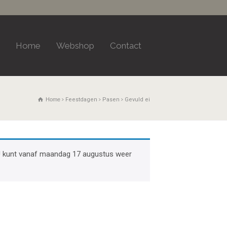
Home
Webshop
Contact
Home
Feestdagen
Pasen
Gevuld ei
k. U kunt vanaf maandag 17 augustus weer