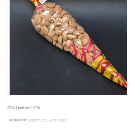
€
2.80
Inclusief BTW
Categorieën:
Feestdagen
,
Sinterklaas