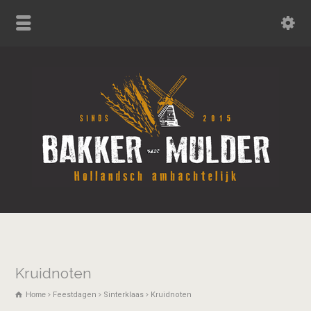
Kruidnoten
Home
Feestdagen
Sinterklaas
Kruidnoten