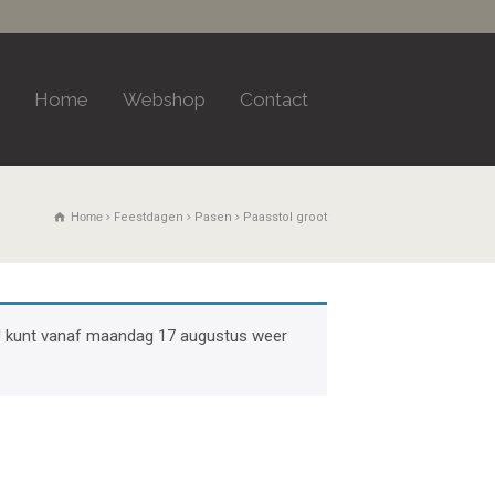
Home
Webshop
Contact
Home
Feestdagen
Pasen
Paasstol groot
k. U kunt vanaf maandag 17 augustus weer