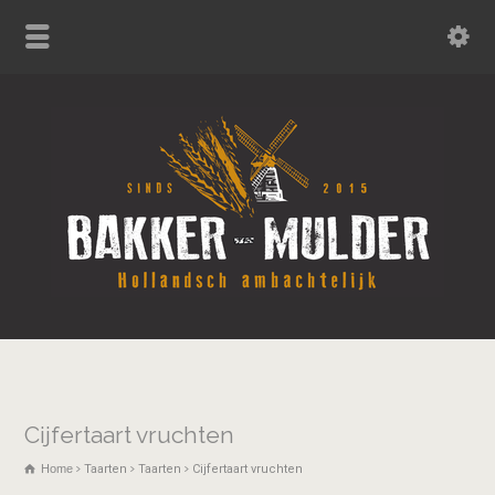
Cijfertaart vruchten
Home
Taarten
Taarten
Cijfertaart vruchten