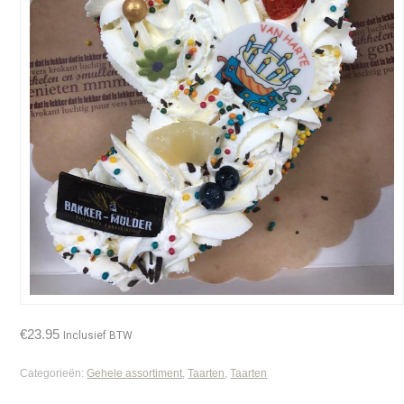
€
23.95
Inclusief BTW
Categorieën:
Gehele assortiment
,
Taarten
,
Taarten