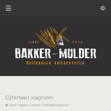
Cijfertaart slagroom
Home
Taarten
Taarten
Cijfertaart slagroom