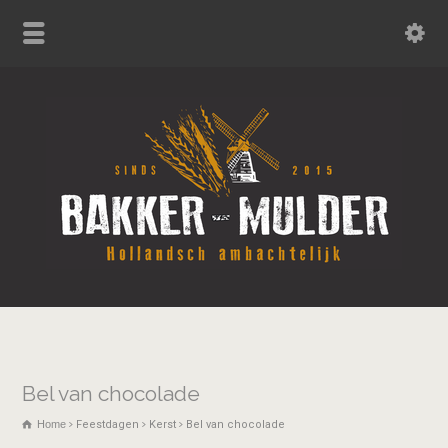
Bel van chocolade
Home
Feestdagen
Kerst
Bel van chocolade