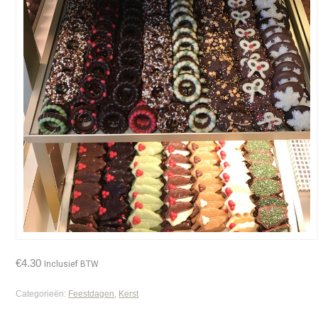
€
4.30
Inclusief BTW
Categorieën:
Feestdagen
,
Kerst