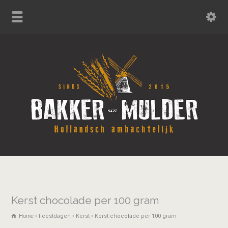
Kerst chocolade per 100 gram
Home
Feestdagen
Kerst
Kerst chocolade per 100 gram