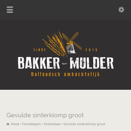
Gevulde sinterklomp groot
Home
Feestdagen
Sinterklaas
Gevulde sinterklomp groot