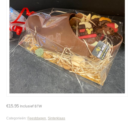
€
15.95
Inclusief BTW
Categorieën:
Feestdagen
,
Sinterklaas