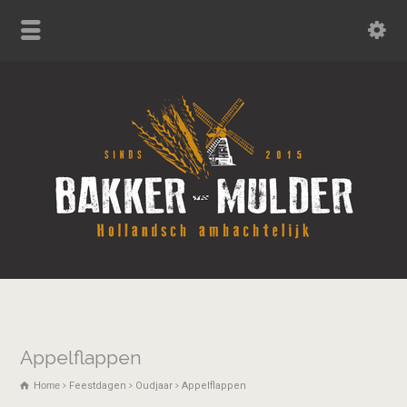
Appelflappen
Home
Feestdagen
Oudjaar
Appelflappen