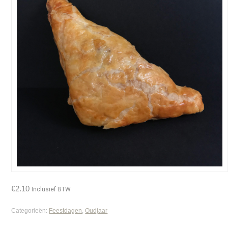
€
2.10
Inclusief BTW
Categorieën:
Feestdagen
,
Oudjaar