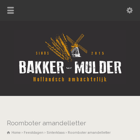
Roomboter amandelletter
Home
Feestdagen
Sinterklaas
Roomboter amandelletter