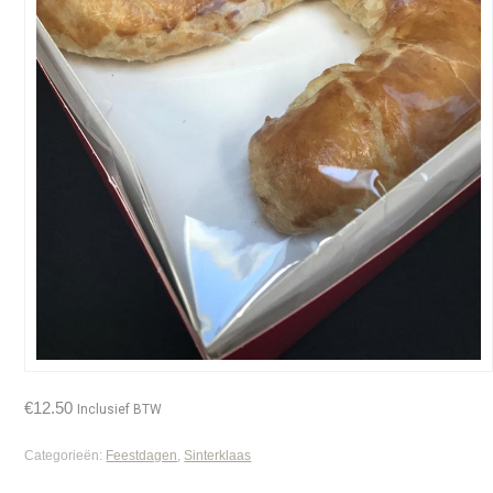
€
12.50
Inclusief BTW
Categorieën:
Feestdagen
,
Sinterklaas