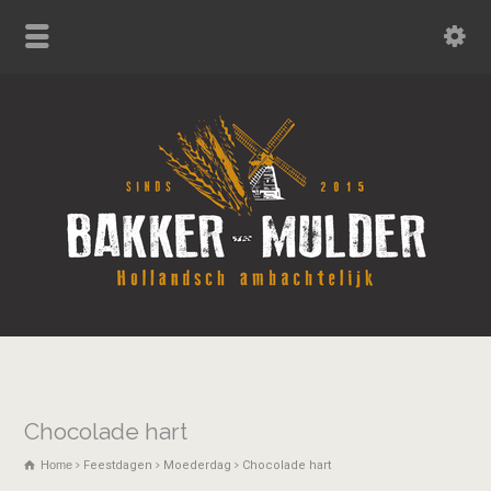
Chocolade hart
Home
Feestdagen
Moederdag
Chocolade hart