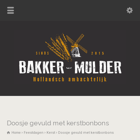
Doosje gevuld met kerstbonbons
Home
Feestdagen
Kerst
Doosje gevuld met kerstbonbons