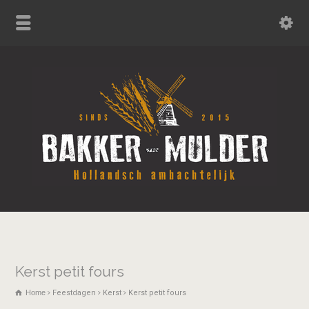
Kerst petit fours
Home
Feestdagen
Kerst
Kerst petit fours