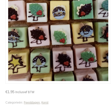
€
1.95
Inclusief BTW
Categorieën:
Feestdagen
,
Kerst