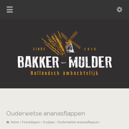
Ouderwetse ananasflappen
Home
Feestdagen
Oudjaar
Ouderwetse ananasflappen