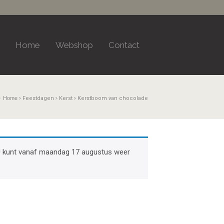
Home
Webshop
Contact
Home
Feestdagen
Kerst
Kerstboom van chocolade
k. U kunt vanaf maandag 17 augustus weer