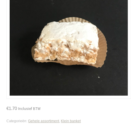
€
1.70
Inclusief BTW
Categorieën:
Gehele assortiment
,
Klein banket