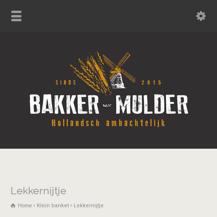
Lekkernijtje
Home
Klein banket
Lekkernijtje