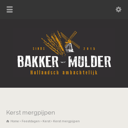
Kerst mergpijpen
Home
Feestdagen
Kerst
Kerst mergpijpen