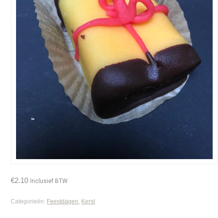
€
2.10
Inclusief BTW
Categorieën:
Feestdagen
,
Kerst